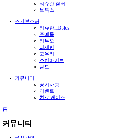
리쥬란 힐러
보톡스
스킨부스터
리쥬란HBplus
쥬베룩
리투오
리제반
고우리
스킨바이브
탈모
커뮤니티
공지사항
이벤트
치료 케이스
홈
커뮤니티
공지사항