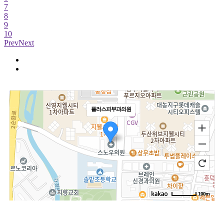
7
8
9
10
Prev
Next
플러스피부과의원
100m
로드뷰
길찾기
지도 크게 보기