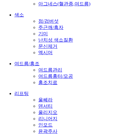
아그네스(혈관종,여드름)
색소
점/검버섯
주근깨/흑자
기미
난치성 색소질환
문신제거
엑시머
여드름/홍조
여드름관리
여드름흉터/모공
홍조치료
리프팅
울쎄라
덴서티
올리지오
리니어지
인모드
윤곽주사