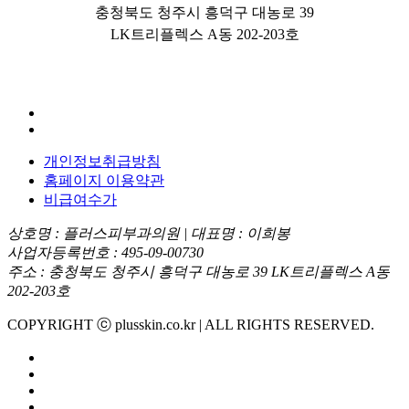
주소
충청북도 청주시 흥덕구 대농로 39
충북 청주시 흥덕구 대농로 39 LK 트리플렉스 A동
202,203호
LK트리플렉스 A동 202-203호
전화
043-236-2005
개인정보취급방침
홈페이지 이용약관
비급여수가
상호명 : 플러스피부과의원 | 대표명 : 이희봉
사업자등록번호 : 495-09-00730
주소 : 충청북도 청주시 흥덕구 대농로 39 LK트리플렉스 A동
202-203호
COPYRIGHT ⓒ plusskin.co.kr | ALL RIGHTS RESERVED.